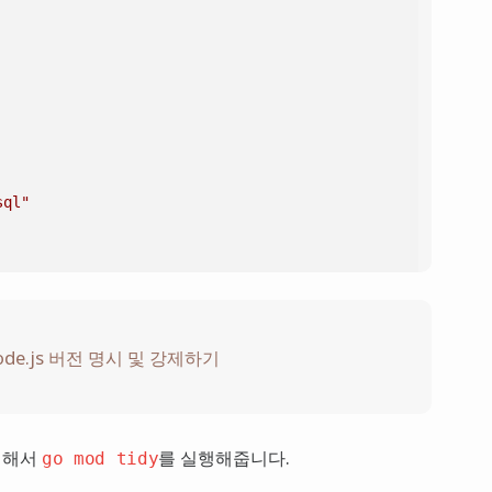
sql"
e.js 버전 명시 및 강제하기
!= 
nil
 {

nv file: %v"
, err)

 위해서
를 실행해줍니다.
go mod tidy