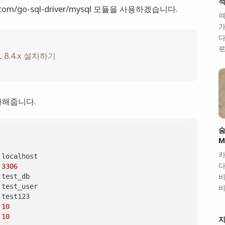
석
om/go-sql-driver/mysql 모듈을 사용하겠습니다.
여
가
다
로
 8.4.x 설치하기
가해줍니다.
숨
M
카
다
 
3306
비
비
 
10
 
10
지