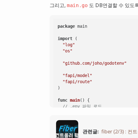
그리고,
도 DB연결할 수 있도
main.go
// 환경 변수에서 DB정보 가져오기
	HOST := os.Getenv(
"TEST_DB_CON
	PORT := os.Getenv(
"TEST_DB_CON
	DBNAME := os.Getenv(
"TEST_DB_C
package
 main

	USERNAME := os.Getenv(
"TEST_DB
	PASSWORD := os.Getenv(
"TEST_DB
import
 (

	MAX_IDLE_CONNS := os.Getenv(
"T
"log"
	MAX_OPEN_CONNS := os.Getenv(
"T
"os"
	DSN := USERNAME + 
":"
 + PASSWO
"github.com/joho/godotenv"
DBNAME

	DBConn, _ = sql.Open(
"mysql"
, D
"fapi/model"
"fapi/route"
// Connection Pool
)

	_MAX_IDLE_CONNS, _ := strconv.Atoi(MAX_IDLE_CONNS)

	_MAX_OPEN_CONNS, _ := strconv.Atoi(MAX_OPEN_CONNS)

func
main
()
 {

	DBConn.SetMaxIdleConns(_MAX_IDLE_CONNS)

// .env 파일 로드
	DBConn.SetMaxOpenConns(_MAX_OPEN_CONNS)

if
 err := godotenv.Load(); err
	DBConn.SetConnMaxLifetime(time.Hour)

		log.Fatalf(
"Error loading .e
}

	}

관련글:
fiber (2/3) :
func
GetAdminList
()
 []
map
[
string
// 환경 변수에서 포트 가져오기