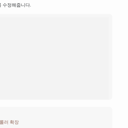
록 수정해줍니다.
FIG__HOST"
)

FIG__PORT"
)

ONFIG__DBNAME"
)

_CONFIG__USERNAME"
)

_CONFIG__PASSWORD"
)

EST_DB_CONFIG__MAX_IDLE_CONNS"
)

EST_DB_CONFIG__MAX_OPEN_CONNS"
)

RD + 
"@tcp("
 + HOST + 
":"
 + PORT + 
")/"
 + 
SN)

 != 
nil
 {

nv file: %v"
, err)

 컨트롤러 확장
]
interface
{} {
