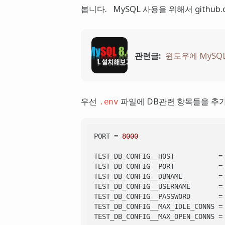
봅니다. MySQL 사용을 위해서 github.c
관련글:
윈도우에 MySQL
우선
파일에 DB관련 항목들을 추
.env
PORT
 = 
8000
TEST_DB_CONFIG__HOST
TEST_DB_CONFIG__PORT
           =
TEST_DB_CONFIG__DBNAME
TEST_DB_CONFIG__USERNAME
TEST_DB_CONFIG__PASSWORD
TEST_DB_CONFIG__MAX_IDLE_CONNS
 =
TEST_DB_CONFIG__MAX_OPEN_CONNS
 =