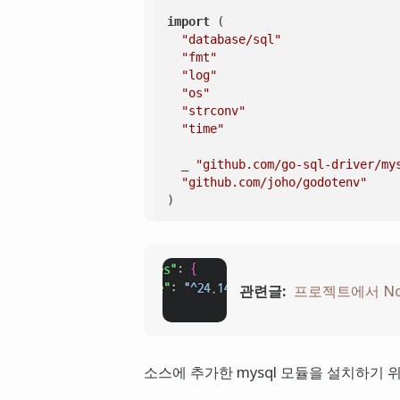
import
 (

"database/sql"
"fmt"
"log"
"os"
"strconv"
"time"
	_ 
"github.com/go-sql-driver/my
"github.com/joho/godotenv"
)

var
 DBConn *sql.DB

func
Init
()
 {

관련글:
프로젝트에서 Nod
var
 err 
error
// .env 파일 로드
if
 err = godotenv.Load(); err 
		log.Fatalf(
"Error loading .e
소스에 추가한 mysql 모듈을 설치하기
	}
